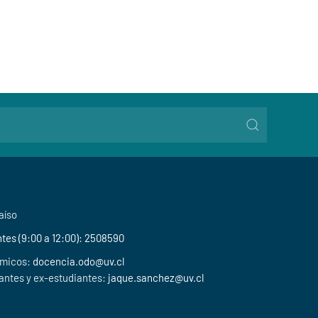
aíso
tes (9:00 a 12:00): 2508590
émicos:
docencia.odo@uv.cl
antes y ex-estudiantes:
jaque.sanchez@uv.cl